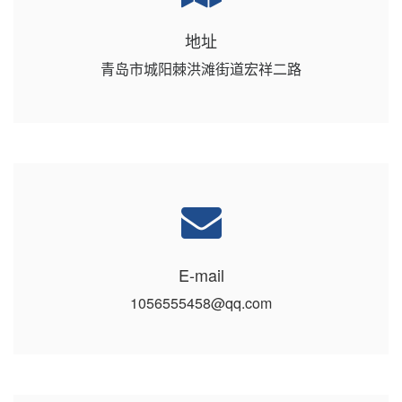
地址
青岛市城阳棘洪滩街道宏祥二路
E-mail
1056555458@qq.com