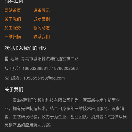
领科汇创
网站首页
设备展示
关于我们
成功案例
加工服务
新闻动态
三维扫描
联系我们
欢迎加入我们的团队
地址: 青岛市城阳棘洪滩街道宏祥二路
电话：
18653288881
/
18766202568
邮箱：
1056555458@qq.com
关于我们
青岛领科汇创智能科技有限公司作为一家高新技术创新型企
业，拥有先进制造技术，结合自身多年三维技术应用服务、设备销
售、工艺研发经验，致力于为企业、创业团队、消费者DIY提供从概
念到产品的应用解决方案。