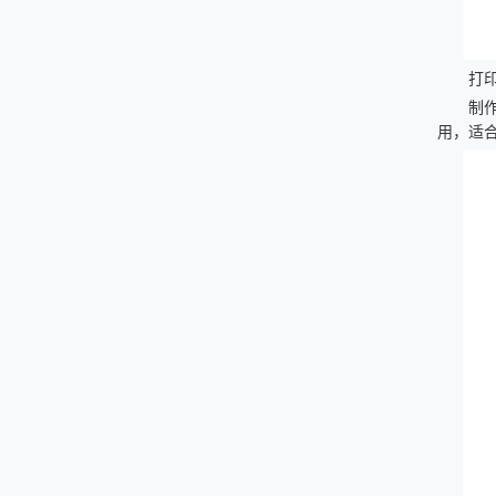
打
制
用，适