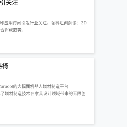
用引关注
D 打印应用传闻引发行业关注。领科汇创解读：3D
结合将成趋势。
摇椅
，借助Caracol的大幅面机器人增材制造平台
次展现了增材制造技术在家具设计领域带来的无限创