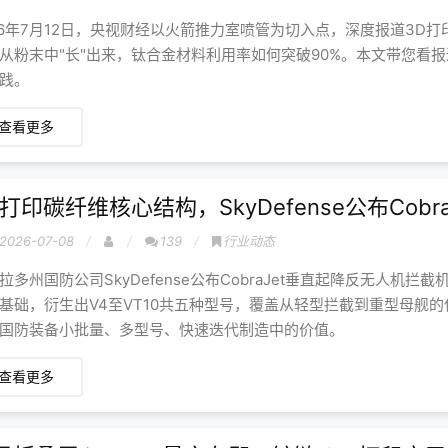
26年7月12日，央视财经以火箭推力室喷管为切入点，深度报道3D
从粉末中"长"出来，钛合金材料利用率如何突破90%。本文带您看
践。
查看更多
D打印碳纤维核心结构，SkyDefense公布Cob
2026-07-08
139
行业动态
拉多州国防公司SkyDefense公布CobraJet垂直起降反无人机
基础，衍生出V4至VT10共五种型号，覆盖从轻型拦截到重型母舰
国防装备小批量、多型号、快速迭代制造中的价值。
查看更多