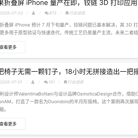
果折叠屏 iPhone 量产在即，铰链 3D 打印应
2026-07-03
873
行业动态
折叠屏 iPhone 预计 7 月下旬量产，铰链问题已基本解决，其 3
更多用于原型验证与快速迭代，传统工艺仍是量产主流，未来二者
查看更多
把椅子无需一颗钉子，18小时无拼接造出一把
2026-07-01
161
行业动态
利设计师ValentinaBottani与设计品牌OsmoticaDesign合作
ronAM，打造了一款名为Duondolo的半月形摇椅。这个案例再
能。
查看更多