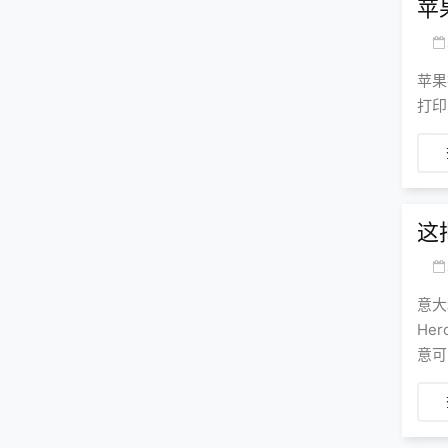
苹
苹果
打印
这
意大
He
意可