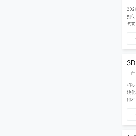
20
如何
务实
3
科罗
块化
印在