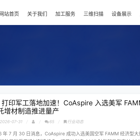
网站首页
关于我们
加工服务
三维扫描
设备展示
D 打印军工落地加速！CoAspire 入选美军 FA
托增材制造推进量产
2026-07-31
65
行业动态
26 年 7 月 30 日消息，CoAspire 成功入选美国空军 FAMM 