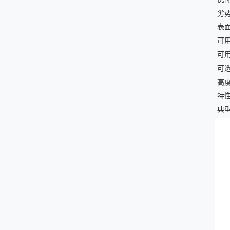
劣
表
可
可
可
高
特
典