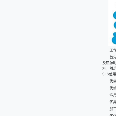
工
首
及热源
料，然
SLS使
优
优
适
优
加
优