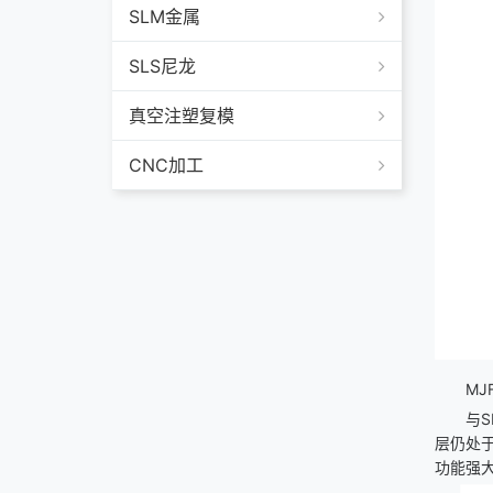
SLM金属
SLS尼龙
真空注塑复模
CNC加工
M
J
与S
层仍处
功能强大