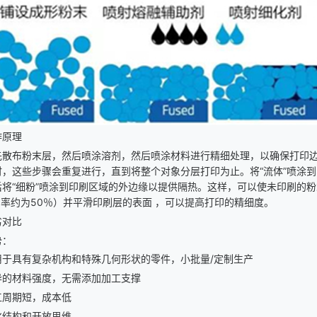
作原理
先散布粉末层，然后喷涂溶剂，然后喷涂材料进行精细处理，以确保打印
时，这些步骤会重复进行，直到将整个对象分层打印为止。将“流体”喷涂
后将“细粉”喷涂到印刷区域的外边缘以提供隔热。这样，可以使未印刷的
用率约为50％）并平滑印刷层的表面 ，可以提高打印的精细度。
劣对比
势：
用于具有复杂机构和特殊几何形状的零件，小批量
/定制生产
异的材料强度，无需添加加工支撑
工周期短，成本低
化结构和开放思维