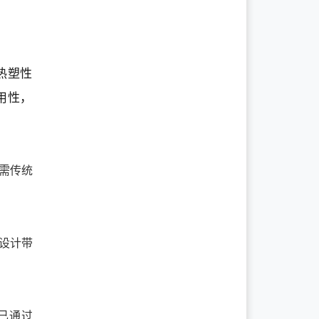
性热塑性
用性，
无需传统
履设计带
均已通过