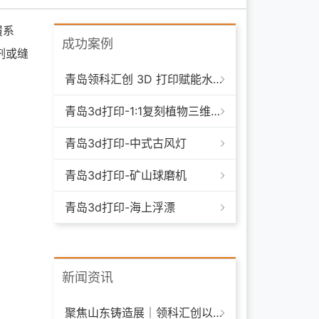
履系
成功案例
剂或缝
青岛领科汇创 3D 打印赋能水下清洁机器人：突破传统制造，深耕海洋智能装备新场景
青岛3d打印-1:1复刻植物三维模型
青岛3d打印-中式古风灯
青岛3d打印-矿山球磨机
青岛3d打印-海上浮漂
新闻资讯
聚焦山东铸造展｜领科汇创以 3D 打印技术赋能铸造模具革新