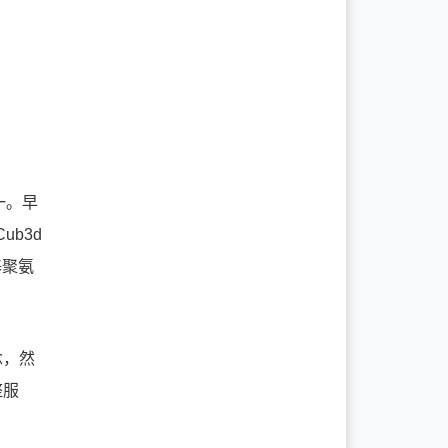
之一。早
ub3d
基聚氨
。
念，然
整服