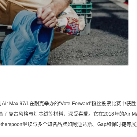
的Air Max 97/1在耐克举办的“Vote Forward”粉丝投票比赛中
古风格与灯芯绒等材料，深受喜爱。它在2018年的Air Max
herspoon继续与多个知名品牌如阿迪达斯、Gap和保时捷等