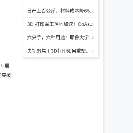
日产上百公斤，材料成本降65%+，领科汇创FGF颗粒料3D打印机
3D 打印军工落地加速！CoAspire 入选美军 FAMM 导弹项目，RAACM 巡航导弹依托增材制造推进量产
六只手，六种用途：耶鲁大学开发成本仅几百美元的3D打印多功能假肢套装
央视聚焦丨3D打印如何重塑航天制造——1毫米
 U展
些突破