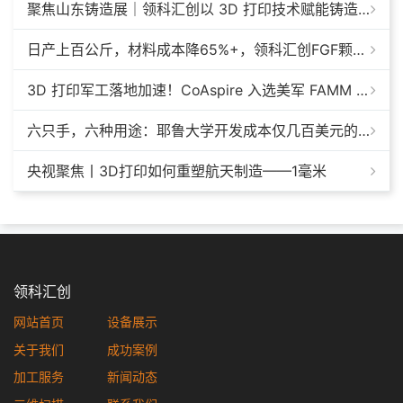
聚焦山东铸造展｜领科汇创以 3D 打印技术赋能铸造模具革新
日产上百公斤，材料成本降65%+，领科汇创FGF颗粒料3D打印机
3D 打印军工落地加速！CoAspire 入选美军 FAMM 导弹项目，RAACM 巡航导弹依托增材制造推进量产
六只手，六种用途：耶鲁大学开发成本仅几百美元的3D打印多功能假肢套装
央视聚焦丨3D打印如何重塑航天制造——1毫米
领科汇创
网站首页
设备展示
关于我们
成功案例
加工服务
新闻动态