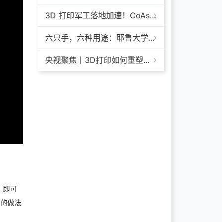
3D 打印军工落地加速！CoAspire 入选美军 FAMM 导弹项目，RAACM 巡航导弹依托增材制造推进量产
六只手，六种用途：耶鲁大学开发成本仅几百美元的3D打印多功能假肢套装
央视聚焦丨3D打印如何重塑航天制造——1毫米
，即可
y的做法