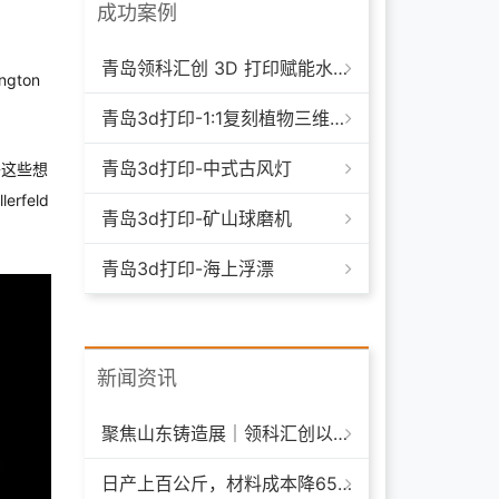
成功案例
青岛领科汇创 3D 打印赋能水下清洁机器人：突破传统制造，深耕海洋智能装备新场景
gton
青岛3d打印-1:1复刻植物三维模型
青岛3d打印-中式古风灯
将这些想
feld
青岛3d打印-矿山球磨机
青岛3d打印-海上浮漂
新闻资讯
聚焦山东铸造展｜领科汇创以 3D 打印技术赋能铸造模具革新
日产上百公斤，材料成本降65%+，领科汇创FGF颗粒料3D打印机