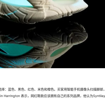
颜色可供选择：蓝色、黑色、红色、米色和橙色。买家用智能手机摄像头扫描脚部
Harrington 表示，网红鞋款应该拥有自己的系列品牌，他认为Syntila