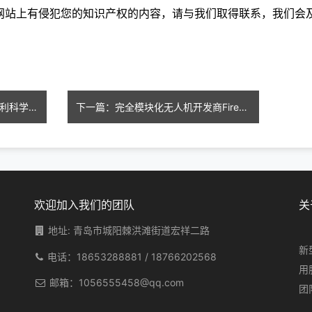
本网站上有侵犯您的知识产权的内容，请与我们取得联系，我们会
上一篇：空间建筑的未来：意大利科学家使用月壤进行3D打印
下一篇：完全模块化无人机开发商Firestorm Labs与美国空军签下1亿美元军火合同
欢迎加入我们的团队
关
地址: 青岛市城阳棘洪滩街道宏祥二路
新
电话：
18653288881
/
18766202568
用
邮箱：
1056555458@qq.com
团