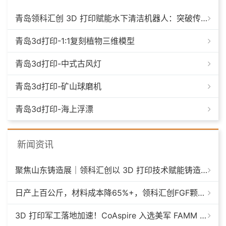
青岛领科汇创 3D 打印赋能水下清洁机器人：突破传统制造，深耕海洋智能装备新场景
青岛3d打印-1:1复刻植物三维模型
青岛3d打印-中式古风灯
青岛3d打印-矿山球磨机
青岛3d打印-海上浮漂
新闻资讯
聚焦山东铸造展｜领科汇创以 3D 打印技术赋能铸造模具革新
日产上百公斤，材料成本降65%+，领科汇创FGF颗粒料3D打印机
3D 打印军工落地加速！CoAspire 入选美军 FAMM 导弹项目，RAACM 巡航导弹依托增材制造推进量产