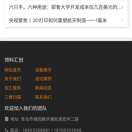
六只手，六种用途：耶鲁大学开发成本仅几百美元的3D打印多功能假肢套装
央视聚焦丨3D打印如何重塑航天制造——1毫米
领科汇创
网站首页
设备展示
关于我们
成功案例
加工服务
新闻动态
三维扫描
联系我们
欢迎加入我们的团队
地址: 青岛市城阳棘洪滩街道宏祥二路
电话：
18653288881
/
18766202568