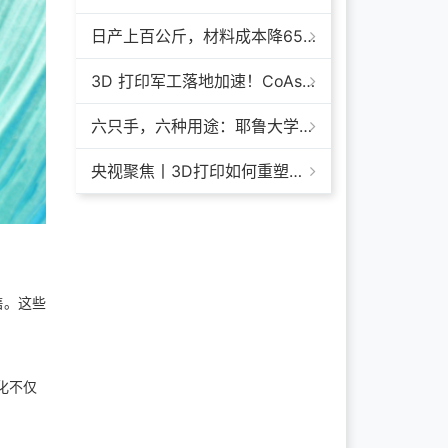
日产上百公斤，材料成本降65%+，领科汇创FGF颗粒料3D打印机
3D 打印军工落地加速！CoAspire 入选美军 FAMM 导弹项目，RAACM 巡航导弹依托增材制造推进量产
六只手，六种用途：耶鲁大学开发成本仅几百美元的3D打印多功能假肢套装
央视聚焦丨3D打印如何重塑航天制造——1毫米
发售。这些
业化不仅