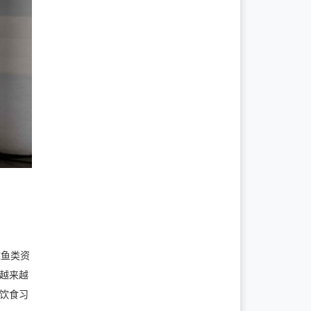
球鱼类资
，越来越
了饮食习