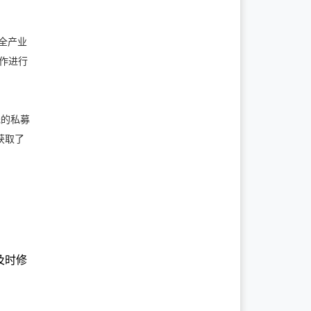
盖全产业
合作进行
元的私募
获取了
司
及时修