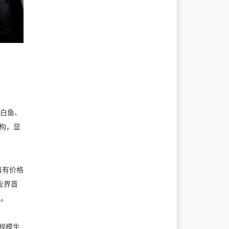
、白鱼、
结构，显
具有价格
业界首
型。
大规模生