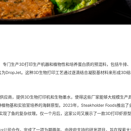
立于2019年，专门生产3D打印生产机器和植物性和培养蛋白质的预混料，包括牛排
DropJet。这种3D生物打印工艺通过逐滴结合凝胶基材料来形成3D
造商的B2B供应商，提供3D生物打印机和生物墨水，使得这些厂家能够大规模生产
和实验室培养的海鲜原型。2023年，Steakholder Foods推出了
实现了鱼的复杂纹理。仅一个月后，这家公司又展示了一款3D打印虾原
i Bioworks公司合作，完成了一项为期两年、由政府支持的研发项目，旨在探索