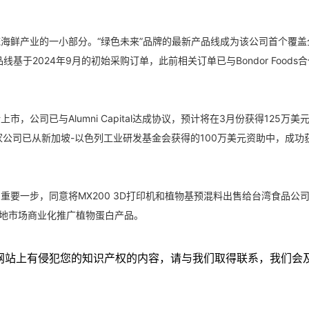
量仅为传统海鲜产业的一小部分。“绿色未来”品牌的最新产品线成为该公司首个覆
于2024年9月的初始采购订单，此前相关订单已与Bondor Foods
易所上市，公司已与Alumni Capital达成协议，预计将在3月份获得125万美
家公司已从新加坡-以色列工业研发基金会获得的100万美元资助中，成功
面迈出了重要一步，同意将MX200 3D打印机和植物基预混料出售给台湾食品公
在当地市场商业化推广植物蛋白产品。
本网站上有侵犯您的知识产权的内容，请与我们取得联系，我们会