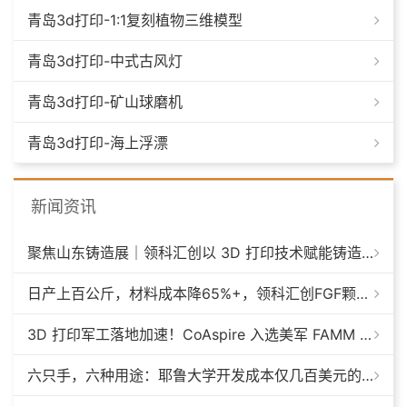
青岛3d打印-1:1复刻植物三维模型
青岛3d打印-中式古风灯
青岛3d打印-矿山球磨机
青岛3d打印-海上浮漂
新闻资讯
聚焦山东铸造展｜领科汇创以 3D 打印技术赋能铸造模具革新
日产上百公斤，材料成本降65%+，领科汇创FGF颗粒料3D打印机
3D 打印军工落地加速！CoAspire 入选美军 FAMM 导弹项目，RAACM 巡航导弹依托增材制造推进量产
六只手，六种用途：耶鲁大学开发成本仅几百美元的3D打印多功能假肢套装