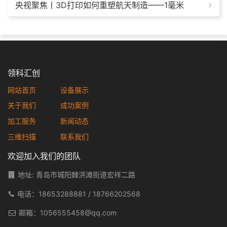
央视聚焦丨3D打印如何重塑航天制造——1毫米
领科汇创
网站首页
设备展示
关于我们
成功案例
加工服务
新闻动态
三维扫描
联系我们
欢迎加入我们的团队
地址: 青岛市城阳棘洪滩街道宏祥二路
电话：
18653288881
/
18766202568
邮箱：
1056555458@qq.com