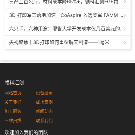
日产上百公斤，材料成本降65%+，领科汇创FGF颗粒料3D打印机
3D 打印军工落地加速！CoAspire 入选美军 FAMM 导弹项目，RAACM 巡航导弹依托增材制造推进量产
六只手，六种用途：耶鲁大学开发成本仅几百美元的3D打印多功能假肢套装
央视聚焦丨3D打印如何重塑航天制造——1毫米
领科汇创
网站首页
设备展示
关于我们
成功案例
加工服务
新闻动态
三维扫描
联系我们
欢迎加入我们的团队