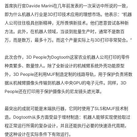
首席执行官Davide Marini在几年前发表的一次采访中所说的一致，
即为什么机器人行业是3D打印技术应用的理想市场。他表示：“机器
人公司往往极具创新精神，无所畏惧新技术。他们愿意尝试各种新
方法。此外，在机器人领域，当谈到批量生产时，通常不是数百
万，而是数万，最多十万。而这个产量实际上与3D打印非常契合。”
此次合作，3D People为Dogtooth这家农业机器人公司打印的零件
种类繁多、数量惊人。除了全新设计的机械臂系统外壳功能原型
外，3D People还利用MJF制造定制的线路导轨，用于保护负责将数
据从机械臂摄像头传输到机器人中央GPU的电子元件。同样，3D
People还在打印用于保护摄像头的尼龙镜头遮光罩。
最突出的成就可能是末端执行器，它同时使用了SLS和MJF技术制
造。Dogtooth从多方面受益于增材制造：机器人能够实现使拾取过
程正常运行所需的复杂设计，并且还能执行必要的快速迭代周期，
使这种设计在实际条件下有效运行。