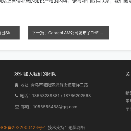
本网站上有侵犯您的知识产权的内容，请与我们取得联系，我们会
上一篇：欧洲最大3D打印住宅项目Skovsporet完成主体建造，将提供36套高标准学生公寓
下一篇：Caracol AM公司发布了THE CAB：一款采用回收聚合物制成的3D打印房车
欢迎加入我们的团队
关
地址: 青岛市城阳棘洪滩街道宏祥二路
新
电话：
18653288881
/
18766202568
用
邮箱：
1056555458@qq.com
团
ICP备2022000426号-1
技术支持：
迅优网络