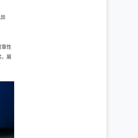
无异
可靠性
案，展