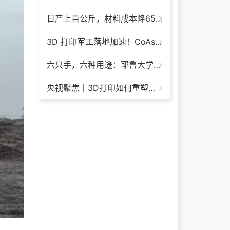
日产上百公斤，材料成本降65%+，领科汇创FGF颗粒料3D打印机
3D 打印军工落地加速！CoAspire 入选美军 FAMM 导弹项目，RAACM 巡航导弹依托增材制造推进量产
六只手，六种用途：耶鲁大学开发成本仅几百美元的3D打印多功能假肢套装
央视聚焦丨3D打印如何重塑航天制造——1毫米