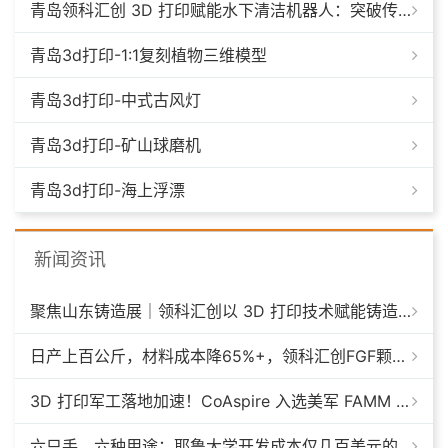
青岛领科汇创 3D 打印赋能水下清洁机器人：突破传统制造，深耕海洋智能装备新场景
青岛3d打印-1:1复刻植物三维模型
青岛3d打印-中式古风灯
青岛3d打印-矿山球磨机
青岛3d打印-海上浮漂
新闻资讯
聚焦山东铸造展｜领科汇创以 3D 打印技术赋能铸造模具革新
日产上百公斤，材料成本降65%+，领科汇创FGF颗粒料3D打印机
3D 打印军工落地加速！CoAspire 入选美军 FAMM 导弹项目，RAACM 巡航导弹依托增材制造推进量产
六只手，六种用途：耶鲁大学开发成本仅几百美元的3D打印多功能假肢套装