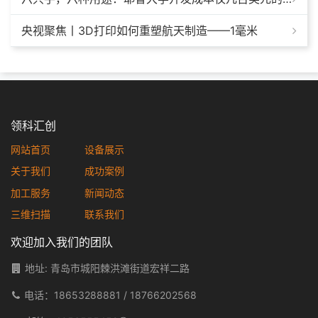
央视聚焦丨3D打印如何重塑航天制造——1毫米
领科汇创
网站首页
设备展示
关于我们
成功案例
加工服务
新闻动态
三维扫描
联系我们
欢迎加入我们的团队
地址: 青岛市城阳棘洪滩街道宏祥二路
电话：
18653288881
/
18766202568