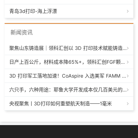
青岛3d打印-海上浮漂
新闻资讯
聚焦山东铸造展｜领科汇创以 3D 打印技术赋能铸造模具革新
日产上百公斤，材料成本降65%+，领科汇创FGF颗粒料3D打印机
3D 打印军工落地加速！CoAspire 入选美军 FAMM 导弹项目，RAACM 巡航导弹依托增材制造推进量产
六只手，六种用途：耶鲁大学开发成本仅几百美元的3D打印多功能假肢套装
央视聚焦丨3D打印如何重塑航天制造——1毫米