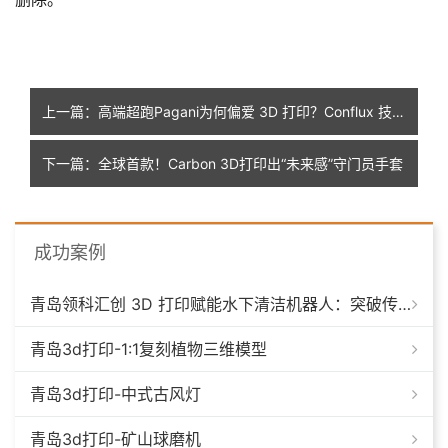
上一篇：高端超跑Pagani为何偏爱 3D 打印？Conflux 技术成关键一环，热效率提升30%
下一篇：全球首款！Carbon 3D打印出“未来感”守门员手套
成功案例
青岛领科汇创 3D 打印赋能水下清洁机器人：突破传统制造，深耕海洋智能装备新场景
青岛3d打印-1:1复刻植物三维模型
青岛3d打印-中式古风灯
青岛3d打印-矿山球磨机