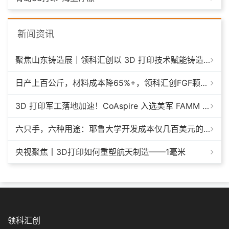
新闻资讯
聚焦山东铸造展｜领科汇创以 3D 打印技术赋能铸造模具革新
日产上百公斤，材料成本降65%+，领科汇创FGF颗粒料3D打印机
3D 打印军工落地加速！CoAspire 入选美军 FAMM 导弹项目，RAACM 巡航导弹依托增材制造推进量产
六只手，六种用途：耶鲁大学开发成本仅几百美元的3D打印多功能假肢套装
央视聚焦丨3D打印如何重塑航天制造——1毫米
领科汇创