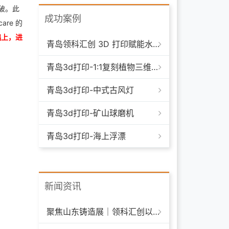
破。此
成功案例
re 的
础上，进
青岛领科汇创 3D 打印赋能水下清洁机器人：突破传统制造，深耕海洋智能装备新场景
青岛3d打印-1:1复刻植物三维模型
青岛3d打印-中式古风灯
青岛3d打印-矿山球磨机
青岛3d打印-海上浮漂
新闻资讯
聚焦山东铸造展｜领科汇创以 3D 打印技术赋能铸造模具革新