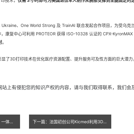
 打印技术，
仅需 3 小时即可为美国退伍军人制作从腕部支撑到全腿固定的
kraine、One World Strong 及 TrainAI 联合发起合作项目，为受乌
心可利用 PROTEOR 获得 ISO-10328 认证的 CPX-KyronMAX
时
。
彰显了3D打印技术在优化医疗资源配置、提升服务可及性方面的巨大潜力
本网站上有侵犯您的知识产权的内容，请与我们取得联系，我们会
上一篇：波音首次采用3D打印，一体化制造卫星太阳能电池阵
下一篇：法国初创公司Kicmed利用3D打印打造创新型冷冻疗法设备，助力术后康复新体验