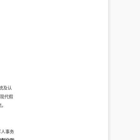
统及认
取现代假
流。
伍军人事务