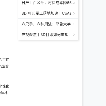
日产上百公斤，材料成本降65%+，领科汇创FGF颗粒料3D打印机
3D 打印军工落地加速！CoAspire 入选美军 FAMM 导弹项目，RAACM 巡航导弹依托增材制造推进量产
六只手，六种用途：耶鲁大学开发成本仅几百美元的3D打印多功能假肢套装
央视聚焦丨3D打印如何重塑航天制造——1毫米
今可在
的监管
个性化
合法地