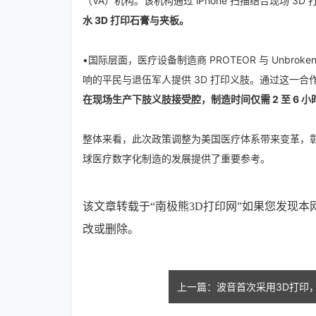
（VA）机构。该机构通过 iPhone 扫描结合现场 3D
水 3D 打印石膏与夹板。
•国际层面，医疗设备制造商 PROTEOR 与 Unbroken U
响的平民与退伍军人提供 3D 打印义肢。通过这一合作，康复中
在现场生产下肢义肢接受腔，制造时间仅需 2 至 6 小
整体来看，此次政策调整为美国医疗体系带来变革，
球医疗数字化制造的发展提供了重要参考。
该文章转载于“南极熊3D打印网”如果您发现
改或删除。