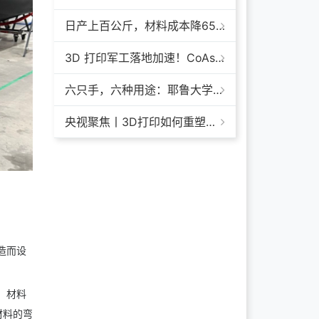
日产上百公斤，材料成本降65%+，领科汇创FGF颗粒料3D打印机
3D 打印军工落地加速！CoAspire 入选美军 FAMM 导弹项目，RAACM 巡航导弹依托增材制造推进量产
六只手，六种用途：耶鲁大学开发成本仅几百美元的3D打印多功能假肢套装
央视聚焦丨3D打印如何重塑航天制造——1毫米
造而设
中，材料
体材料的弯