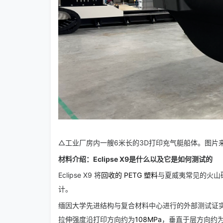
△工业厂房内一艘6米长的3D打印充气艇船体。图片来自Vol
材料介绍：Eclipse X9是什么以及它是如何测试的
Eclipse X9 将
回收的 PETG 塑料
与夏威夷常见的火山
计。
缅因大学先进结构与复合材料中心进行的外部测试证实了Vo
拉伸强度沿打印方向约为
108MPa
，垂直于层方向约为3