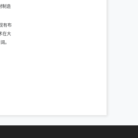
材制造
现有布
术在大
广阔。
。