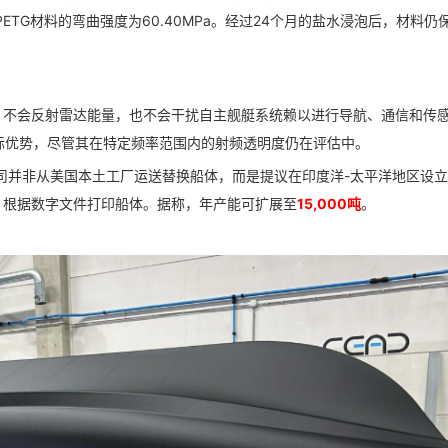
PETG材料的弯曲强度为60.40MPa。经过24个月的盐水浸泡后，材料仍
，不会反射雷达能量，也不会干扰自主舰艇系统赖以进行导航、通信和传
际优势，尽管其在特定频率范围内的射频透明度仍在评估中。
els公司并非从美国本土工厂运送替换船体，而是提议在印度洋-太平洋地区设
材料，根据数字文件打印船体。据称，年产能可扩展至
15,000吨
。