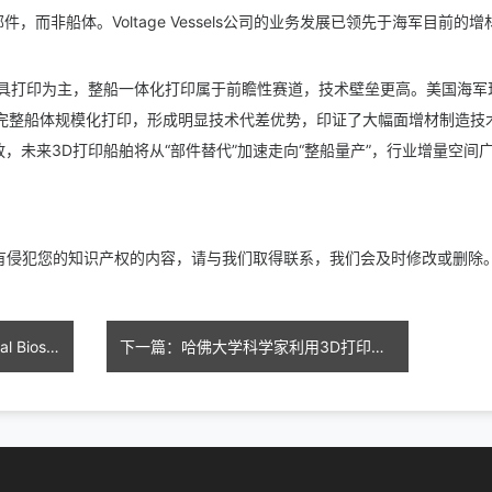
，而非船体。Voltage Vessels公司的业务发展已领先于海军目前的增
模具打印为主，整船一体化打印属于前瞻性赛道，技术壁垒更高。美国海军
实现军用级完整船体规模化打印，形成明显技术代差优势，印证了大幅面增材制造技
，未来3D打印船舶将从“部件替代”加速走向“整船量产”，行业增量空间
上有侵犯您的知识产权的内容，请与我们取得联系，我们会及时修改或删除
上一篇：先有鸡还是蛋？Colossal Biosciences用3D打印人造蛋壳成功孵出小鸡
下一篇：哈佛大学科学家利用3D打印技术制造可编程的人工肌肉丝，用于软体机器人