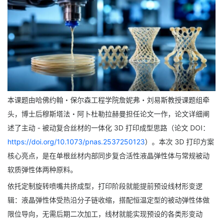
本课题由哈佛约翰・保尔森工程学院詹妮弗・刘易斯教授课题组牵
头，博士后穆斯塔法・阿卜杜勒拉赫曼担任论文一作，论文详细阐
述了主动 - 被动复合丝材的一体化 3D 打印成型思路（论文 DOI：
https://doi.org/10.1073/pnas.2537250123
）。本次 3D 打印方案
核心亮点，是在单根丝材内部同步复合
活性液晶弹性体
与常规被动
软质弹性体两种原料。
依托定制旋转喷嘴共挤成型，打印阶段就能提前预设线材形变逻
辑：液晶弹性体受热沿分子链收缩，搭配恒温定型的被动弹性体做
限位导向，无需后期二次加工，线材就能实现预设的各类形变动