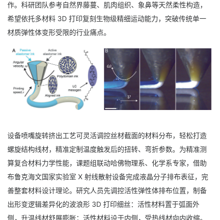
作。科研团队参考自然界藤蔓、肌肉组织、象鼻等天然柔性构造，
希望依托多材料 3D 打印复刻生物级精细运动能力，突破传统单一
材质弹性体变形受限的行业痛点。
设备喷嘴旋转挤出工艺可灵活调控丝材截面的材料分布，轻松打造
螺旋结构线材，精准定制温度触发后的扭转、弯折参数。为精准测
算复合材料力学性能，课题组联动哈佛物理系、化学系专家，借助
布鲁克海文国家实验室 X 射线散射设备完成液晶分子排布表征，完
善整套材料设计理论。研究人员先调控活性弹性体排布位置，制备
出形变逻辑差异化的波浪形 3D 打印细丝：活性材料置于弧面外
侧，升温线材舒展膨胀；活性材料设于内侧，受热线材向内收缩。