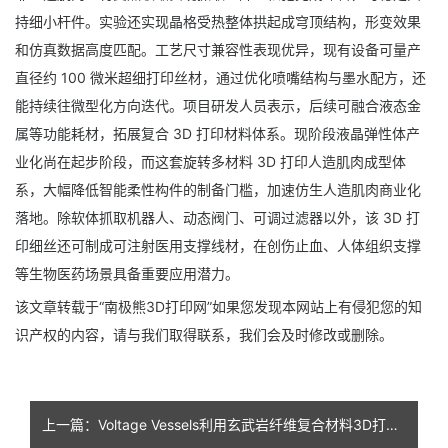
持细小杆件。实验还实现晶格受热整体拱起成穹顶结构，形变效果
和仿真数据高度匹配。工艺尺寸兼容性表现优异，现有设备可量产
直径约 100 微米超细打印丝材，通过优化喷嘴结构与墨水配方，还
能持续往微型化方向迭代。项目研发人员表示，后续可融合液态金
属等功能耗材，拓展复合 3D 打印材料体系。现阶段液晶弹性体产
业化尚在起步阶段，而这套
旋转多材料 3D 打印人造肌肉
成型体
系，大幅降低智能柔性构件的制备门槛，加速仿生人造肌肉商业化
落地。除软体抓取机器人、动态阀门、可调过滤器以外，该 3D 打
印细丝还可制成可注射医用支撑线材，在创伤止血、人体组织支撑
等生物医药场景具备重要应用潜力。
该文章转载于“南极熊3D打印网”如果您发现本网站上有侵犯您的知
识产权的内容，请与我们取得联系，我们会及时修改或删除。
上一篇：Voltage Vessels利用玄武岩纤维复合材料3D打印6米长的军用船体