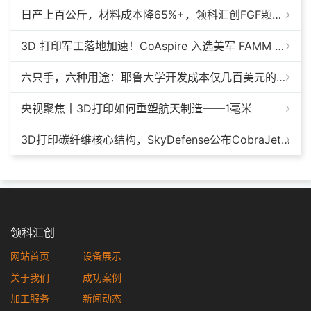
日产上百公斤，材料成本降65%+，领科汇创FGF颗粒料3D打印机
3D 打印军工落地加速！CoAspire 入选美军 FAMM 导弹项目，RAACM 巡航导弹依托增材制造推进量产
六只手，六种用途：耶鲁大学开发成本仅几百美元的3D打印多功能假肢套装
央视聚焦丨3D打印如何重塑航天制造——1毫米
3D打印碳纤维核心结构，SkyDefense公布CobraJet反无人机拦截机最新进展
领科汇创
网站首页
设备展示
关于我们
成功案例
加工服务
新闻动态