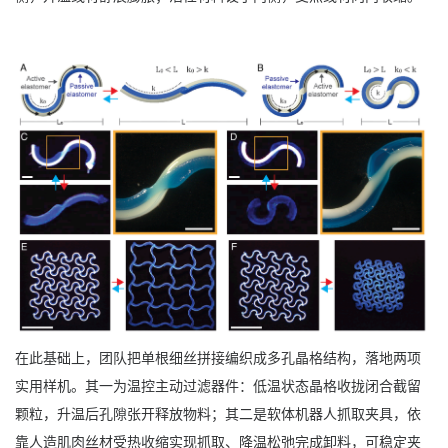
在此基础上，团队把单根细丝拼接编织成多孔晶格结构，落地两项
实用样机。其一为温控主动过滤器件：低温状态晶格收拢闭合截留
颗粒，升温后孔隙张开释放物料；其二是软体机器人抓取夹具，依
靠人造肌肉丝材受热收缩实现抓取、降温松弛完成卸料，可稳定夹