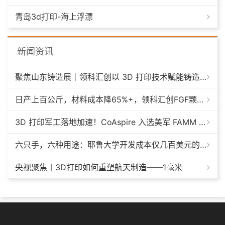
青岛3d打印-海上浮漂
新闻资讯
聚焦山东铸造展｜领科汇创以 3D 打印技术赋能铸造模具革新
日产上百公斤，材料成本降65%+，领科汇创FGF颗粒料3D打印机
3D 打印军工落地加速！CoAspire 入选美军 FAMM 导弹项目，RAACM 巡航导弹依托增材制造推进量产
六只手，六种用途：耶鲁大学开发成本仅几百美元的3D打印多功能假肢套装
央视聚焦丨3D打印如何重塑航天制造——1毫米