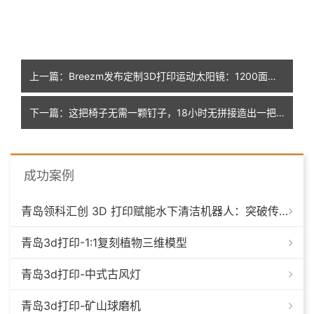
上一篇：Breezm发布定制3D打印运动太阳镜：1200面部数据点精准匹配不同面部特征
下一篇：这把椅子无需一颗钉子，18小时无拼接造出一把摇椅
成功案例
青岛领科汇创 3D 打印赋能水下清洁机器人：突破传统制造，深耕海洋智能装备新场景
青岛3d打印-1:1复刻植物三维模型
青岛3d打印-中式古风灯
青岛3d打印-矿山球磨机