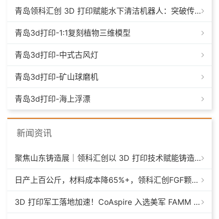
青岛领科汇创 3D 打印赋能水下清洁机器人：突破传统制造，深耕海洋智能装备新场景
青岛3d打印-1:1复刻植物三维模型
青岛3d打印-中式古风灯
青岛3d打印-矿山球磨机
青岛3d打印-海上浮漂
新闻资讯
聚焦山东铸造展｜领科汇创以 3D 打印技术赋能铸造模具革新
日产上百公斤，材料成本降65%+，领科汇创FGF颗粒料3D打印机
3D 打印军工落地加速！CoAspire 入选美军 FAMM 导弹项目，RAACM 巡航导弹依托增材制造推进量产