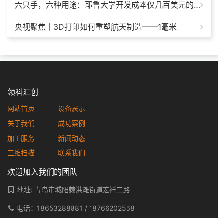
六只手，六种用途：耶鲁大学开发成本仅几百美元的3D打印多功能假肢套装
央视聚焦丨3D打印如何重塑航天制造——1毫米
领科汇创
网站首页
设备展示
关于我们
成功案例
加工服务
新闻动态
三维扫描
联系我们
欢迎加入我们的团队
地址: 青岛市城阳棘洪滩街道宏祥二路
电话：
18653288881
/
18766202568