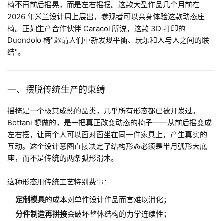
椅不再前后摇晃，而是左右摇摆。这款大型作品几个月前在
2026 年米兰设计周上展出，参观者可以亲身体验这款动态座
椅。正如生产合作伙伴 Caracol 所说，这款 3D 打印的
Duondolo 椅"邀请人们重新发现平衡、玩乐和人与人之间的联
结"。
一、摆脱传统生产的束缚
摇椅是一个极其成熟的品类，几乎所有形态都已被开发过。
Bottani 想做的，是一把真正改变动态的椅子——从前后摇变成
左右摆，让两个人可以面对面坐在同一件家具上，产生真实的
互动。这个设计意图直接决定了结构形态必须是半月弧形大底
座，而不是传统的两条弧形滑木。
这种形态用传统工艺特别费事：
定制模具
的成本对单件设计作品而言难以消化；
分件制造再拼接
会破坏整体结构的力学连续性；